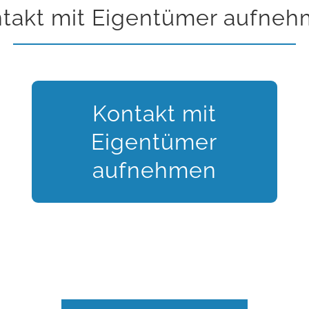
takt mit Eigentümer aufne
Kontakt mit
Bechthold & Bechthold Steuerberatung &
Wirtschaftsprüfung
Eigentümer
Im Amtmann 3-5, 35578 Wetzlar
aufnehmen
Tel.: 06441-9799-0