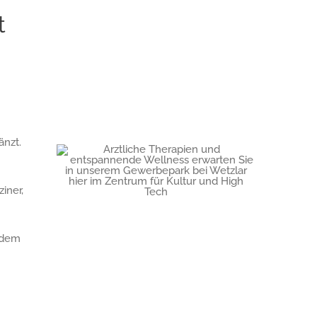
t
änzt.
iner,
r dem