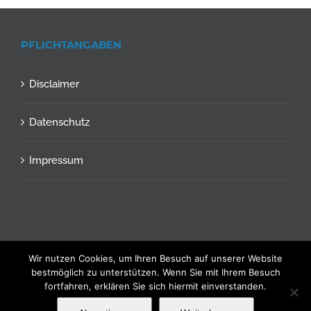
PFLICHTANGABEN
Disclaimer
Datenschutz
Impressum
Wir nutzen Cookies, um Ihren Besuch auf unserer Website
Copyright © 2018 Zentrum für High Tech und Kultur (ZHTK) –
bestmöglich zu unterstützen. Wenn Sie mit Ihrem Besuch
fortfahren, erklären Sie sich hiermit einverstanden.
made in Wetzlar - Webseite realisiert durch
Wolf