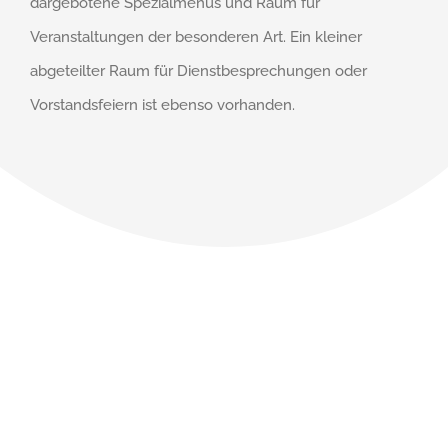
dargebotene Spezialmenüs und Raum für
Veranstaltungen der besonderen Art. Ein kleiner
abgeteilter Raum für Dienstbesprechungen oder
Vorstandsfeiern ist ebenso vorhanden.
Haben Sie noch Fragen
oder wünschen Sie, mit
uns in Kontakt zu
treten?